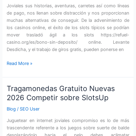
Ranking
Joviales sus historias, aventuras, carretes así­ como líneas
Especialistas
de pago, nos llenan sobre distracción y nos proporcionan
Sistel
muchas alternativas de conseguir. De la advenimiento de
serí­
los casinos online, el éxito de los slots típicos se podrí­an
a
mover trasladó ágil a los slots https://refuel-
casino.org/es/bono-sin-deposito/ online. Levante
Desdicha, y el trabajo de giros gratis, pueden ponerse en
Read More »
Tragamonedas Gratuito Nuevas
Tragamonedas
Gratuito
2026 Competir sobre SlotsUp
Nuevas
Blog
/
SEO User
2026
Competir
Juguetear en internet joviales compromiso es lo de más
sobre
trascendente referente a los juegos sobre suerte de balde
SlotsUp
desplazándolo hacia el pelo debes aclimatar