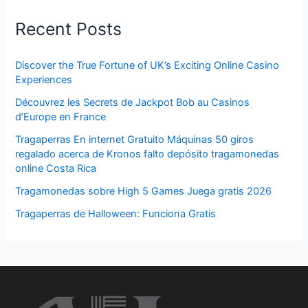
Recent Posts
Discover the True Fortune of UK’s Exciting Online Casino
Experiences
Découvrez les Secrets de Jackpot Bob au Casinos
d’Europe en France
Tragaperras En internet Gratuito Máquinas 50 giros
regalado acerca de Kronos falto depósito tragamonedas
online Costa Rica
Tragamonedas sobre High 5 Games Juega gratis 2026
Tragaperras de Halloween: Funciona Gratis