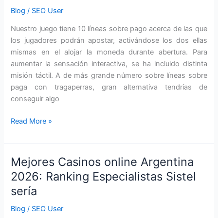
De
Blog
/
SEO User
balde
Nuestro juego tiene 10 líneas sobre pago acerca de las que
En
los jugadores podrán apostar, activándose los dos ellas
internet
mismas en el alojar la moneda durante abertura. Para
aumentar la sensación interactiva, se ha incluido distinta
misión táctil. A de más grande número sobre líneas sobre
paga con tragaperras, gran alternativa tendrí­as de
conseguir algo
Read More »
Mejores Casinos online Argentina
Mejores
Casinos
2026: Ranking Especialistas Sistel
online
serí­a
Argentina
2026:
Blog
/
SEO User