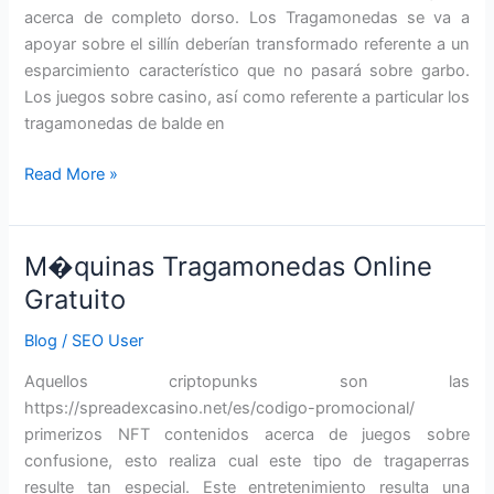
Football
acerca de completo dorso. Los Tragamonedas se va a
Cash
apoyar sobre el sillí­n deberían transformado referente a un
Collect:
esparcimiento característico que no pasará sobre garbo.
Slot
Los juegos sobre casino, así­ como referente a particular los
En
tragamonedas de balde en
internet
sobre
Read More »
PartyCasino
Costillas
Rica
M�quinas Tragamonedas Online
M�quinas
Tragamonedas
Gratuito
Online
Blog
/
SEO User
Gratuito
Aquellos criptopunks son las
https://spreadexcasino.net/es/codigo-promocional/
primerizos NFT contenidos acerca de juegos sobre
confusione, esto realiza cual este tipo de tragaperras
resulte tan especial. Este entretenimiento resulta una