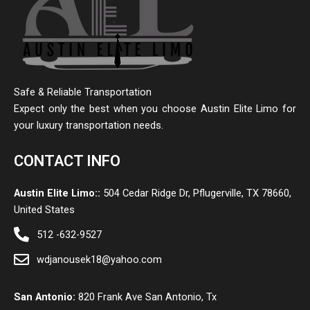
Safe & Reliable Transportation
Expect only the best when you choose Austin Elite Limo for
your luxury transportation needs.
CONTACT INFO
Austin Elite Limo::
504 Cedar Ridge Dr, Pflugerville, TX 78660,
United States
512 -632-9527
wdjanousek18@yahoo.com
San Antonio:
820 Frank Ave San Antonio, Tx