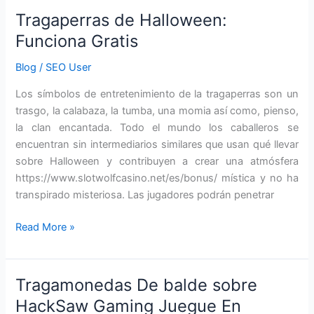
Tragaperras de Halloween:
Tragaperras
de
Funciona Gratis
Halloween:
Blog
/
SEO User
Funciona
Gratis
Los símbolos de entretenimiento de la tragaperras son un
trasgo, la calabaza, la tumba, una momia así­ como, pienso,
la clan encantada. Todo el mundo los caballeros se
encuentran sin intermediarios similares que usan qué llevar
sobre Halloween y contribuyen a crear una atmósfera
https://www.slotwolfcasino.net/es/bonus/ mística y no ha
transpirado misteriosa. Las jugadores podrán penetrar
Read More »
Tragamonedas De balde sobre
Tragamonedas
De
HackSaw Gaming Juegue En